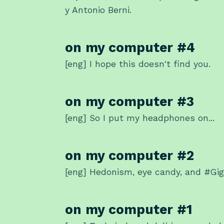
y Antonio Berni.
on my computer #4
[eng] I hope this doesn't find you.
on my computer #3
[eng] So I put my headphones on...
on my computer #2
[eng] Hedonism, eye candy, and #Gi
on my computer #1