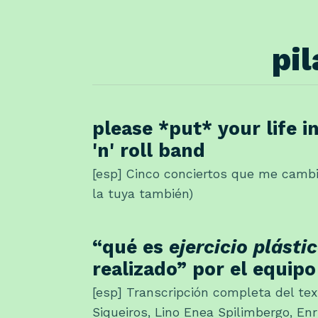
pi
please *put* your life i
'n' roll band
[esp] Cinco conciertos que me cambi
la tuya también)
“qué es
ejercicio plásti
realizado” por el equipo
[esp] Transcripción completa del tex
Siqueiros, Lino Enea Spilimbergo, En