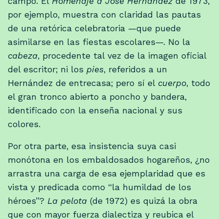
campo. El
Homenaje a José Hernández
de 1973,
por ejemplo, muestra con claridad las pautas
de una retórica celebratoria —que puede
asimilarse en las fiestas escolares—. No la
cabeza
, procedente tal vez de la imagen oficial
del escritor; ni los
pies
, referidos a un
Hernández de entrecasa; pero sí el
cuerpo
, todo
el gran tronco abierto a poncho y bandera,
identificado con la enseña nacional y sus
colores.
Por otra parte, esa insistencia suya casi
monótona en los embaldosados hogareños, ¿no
arrastra una carga de esa ejemplaridad que es
vista y predicada como “la humildad de los
héroes”?
La pelota
(de 1972) es quizá la obra
que con mayor fuerza dialectiza y reubica el